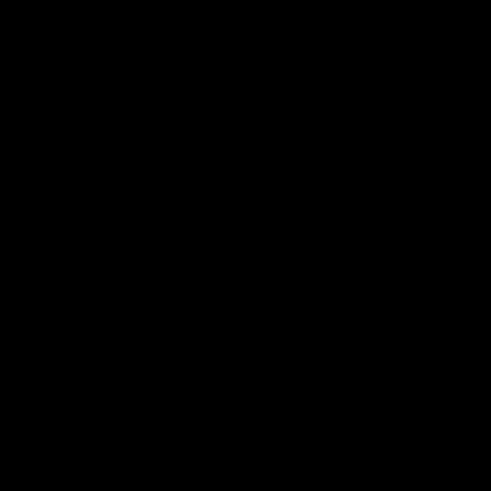
BGaming
SPIELEN