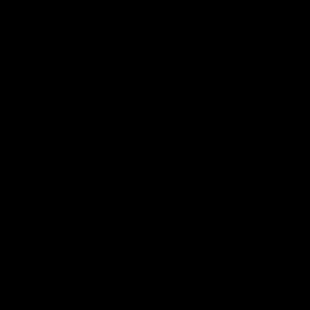
ANMELDEN
REGISTRIEREN
0
BEENDET