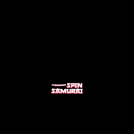
BLOGG
BANK
FAQ
VILKÅR OG BETINGELSER
BONUSVILKÅR OG -BETINGELSER
PERSONVERNERKLÆRING
RETNINGSLINJER FOR INFORMASJONSKAPSLER
ANSVARLIG SPILL
BETALINGSMETODER