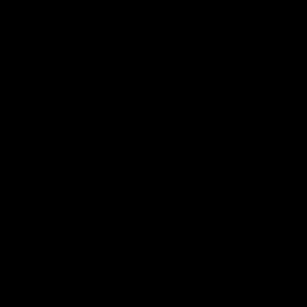
RICHTLINIE
VERANTWORTUNGSVOLLES SPIELEN