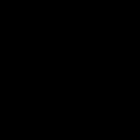
TURNIERE
NEU
SLOTS
LIVE CASINO
W