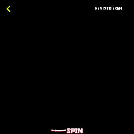
REGISTRIEREN